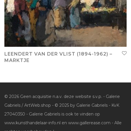
LEENDERT VAN DER VLIST (1894-1962) –
MARKTJE
© 2026 Geen acquisitie n.a.v. deze website s.v.p. - Galerie
Gabriels / ArtWeb.shop - © 2025 by Galerie Gabriels - KvK
27040350 - Galerie Gabriels is ook te vinden op
www.kunsthandelaar-info.nl en www.gallerease.com - Alle