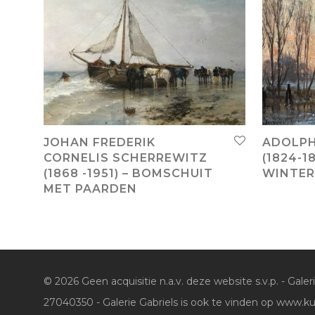
JOHAN FREDERIK
ADOLP
CORNELIS SCHERREWITZ
(1824-18
(1868 -1951) – BOMSCHUIT
WINTE
MET PAARDEN
© 2026 Geen acquisitie n.a.v. deze website s.v.p. - Galer
27040350 - Galerie Gabriels is ook te vinden op www.ku